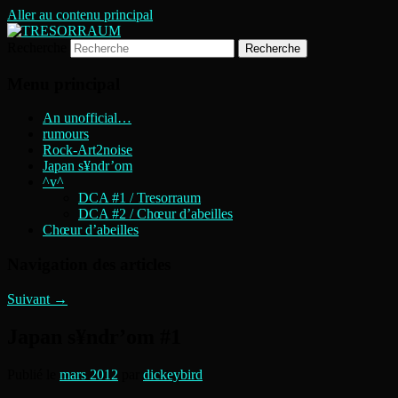
Aller au contenu principal
Recherche
DIGITAL CAVE ART
TRESORRAUM
Menu principal
An unofficial…
rumours
Rock-Art2noise
Japan s¥ndr’om
^v^
DCA #1 / Tresorraum
DCA #2 / Chœur d’abeilles
Chœur d’abeilles
Navigation des articles
Suivant
→
Japan s¥ndr’om #1
Publié le
mars 2012
par
dickeybird