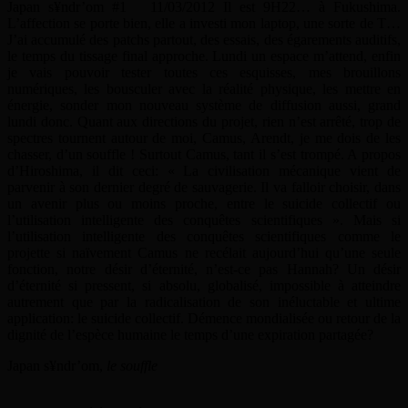
Japan s¥ndr’om #1 11/03/2012 Il est 9H22… à Fukushima.
L’affection se porte bien, elle a investi mon laptop, une sorte de T…
J’ai accumulé des patchs partout, des essais, des égarements auditifs,
le temps du tissage final approche. Lundi un espace m’attend, enfin
je vais pouvoir tester toutes ces esquisses, mes brouillons
numériques, les bousculer avec la réalité physique, les mettre en
énergie, sonder mon nouveau système de diffusion aussi, grand
lundi donc. Quant aux directions du projet, rien n’est arrêté, trop de
spectres tournent autour de moi, Camus, Arendt, je me dois de les
chasser, d’un souffle ! Surtout Camus, tant il s’est trompé. A propos
d’Hiroshima, il dit ceci: « La civilisation mécanique vient de
parvenir à son dernier degré de sauvagerie. Il va falloir choisir, dans
un avenir plus ou moins proche, entre le suicide collectif ou
l’utilisation intelligente des conquêtes scientifiques ». Mais si
l’utilisation intelligente des conquêtes scientifiques comme le
projette si naïvement Camus ne recélait aujourd’hui qu’une seule
fonction, notre désir d’éternité, n’est-ce pas Hannah? Un désir
d’éternité si pressent, si absolu, globalisé, impossible à atteindre
autrement que par la radicalisation de son inéluctable et ultime
application: le suicide collectif. Démence mondialisée ou retour de la
dignité de l’espèce humaine le temps d’une expiration partagée?
Japan s¥ndr’om,
le souffle