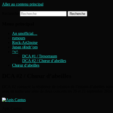
Aller au contenu principal
Recherche
DIGITAL CAVE ART
TRESORRAUM
Menu principal
An unofficial…
rumours
Rock-Art2noise
Japan s¥ndr’om
^v^
DCA #1 / Tresorraum
DCA #2 / Chœur d’abeilles
Chœur d’abeilles
DCA #2 / Chœur d’abeilles
DCA #2 consacre la résidence de création de l’essaim d’abeilles noir
avec en sortie une série de deux concerts les 20 et 21 septembre 201
Apis Cantus