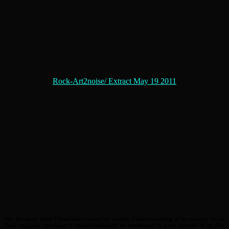
Rock-Art2noise/ Extract May 19 2011
Aux frontières entre l’installation sonore et visuelle, l’action painting et la musique mixte,
Rock-Art2noise convoque la transdisciplinarité en transposant le geste pictural en un flux