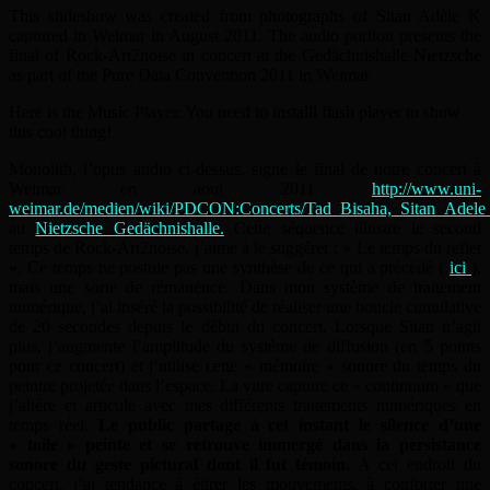
This slideshow was created from photographs of Sitan Adèle K
captured in Weimar in August 2011. The audio portion presents the
final of Rock-Art2noise in concert at the Gedächnishalle Nietzsche
as part of the Pure Data Convention 2011 in Weimar
Here is the Music Player. You need to installl flash player to show
this cool thing!
Monolith, l’opus audio ci-dessus, signe le final de notre concert à
Weimar en aout 2011
http://www.uni-
weimar.de/medien/wiki/PDCON:Concerts/Tad_Bisaha,_Sitan_Adel
au
Nietzsche Gedächnishalle.
Cette séquence illustre le second
temps de Rock-Art2noise, j’aime à le suggérer : « Le temps du reflet
». Ce temps ne postule pas une synthèse de ce qui a précédé (
ici
),
mais une sorte de rémanence. Dans mon système de traitement
numérique, j’ai inséré la possibilité de réaliser une boucle cumulative
de 20 secondes depuis le début du concert. Lorsque Sitan n’agit
plus, j’augmente l’amplitude du système de diffusion (en 5 points
pour ce concert) et j’utilise cette « mémoire » sonore du temps du
peintre projetée dans l’espace. La vitre capture ce « continuum » que
j’altère et articule avec mes différents traitements numériques en
temps réel.
Le public partage à cet instant le silence d’une
« toile » peinte et se retrouve immergé dans la persistance
sonore du geste pictural dont il fut témoin.
A cet endroit du
concert, j’ai tendance à étirer les mouvements, à conforter une