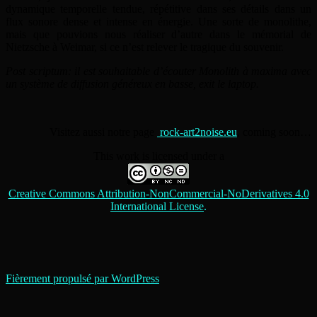
dynamique temporelle tendue, répétitive dans ses détails dans un
flux sonore dense et intense en énergie. Une sorte de monolithe,
mais que pouvions nous réaliser d’autre dans le mémorial de
Nietzsche à Weimar, si ce n’est relever le tragique du souvenir.
Post scriptum: il est souhaitable d’écouter Monolith à maxima avec
un système de diffusion généreux en basse, exit le laptop.
Visitez aussi notre page
rock-art2noise.eu
, coming soon…
This work is licensed under a
Creative Commons Attribution-NonCommercial-NoDerivatives 4.0
International License
.
Fièrement propulsé par WordPress