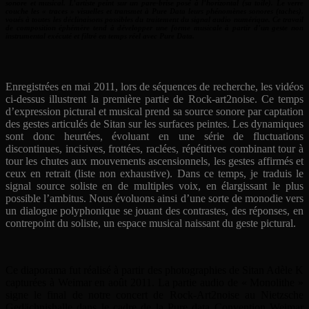
sonore et musical. L’artiste peint sur un pare-brise posé à l’horizontal (sa toile). Le verre
couche les « traces » visuelles et transmet à Pure Data leurs phénomènes sonores (taches),
voués à toutes les déclinaisons possibles du traitement du signal audio numérique. Ce travail
de composition éphémère tend à développer une forme musicale à partir d’un geste non
instrumental exécuté et filtré en temps réel avec Pure Data.
Enregistrées en mai 2011, lors de séquences de recherche, les vidéos
ci-dessus illustrent la première partie de Rock-art2noise. Ce temps
d’expression pictural et musical prend sa source sonore par captation
des gestes articulés de Sitan sur les surfaces peintes. Les dynamiques
sont donc heurtées, évoluant en une série de fluctuations
discontinues, incisives, frottées, raclées, répétitives combinant tour à
tour les chutes aux mouvements ascensionnels, les gestes affirmés et
ceux en retrait (liste non exhaustive). Dans ce temps, je traduis le
signal source soliste en de multiples voix, en élargissant le plus
possible l’ambitus. Nous évoluons ainsi d’une sorte de monodie vers
un dialogue polyphonique se jouant des contrastes, des réponses, en
contrepoint du soliste, un espace musical naissant du geste pictural.
Ce diaporama fut réalisé à partir des photographies de Sitan Adèle K
capturées à Weimar en août 2011. La partie audio de « Monolithe »
signe le final de notre concert de Rock-Art2noise au Nietzsche
Gedächnishalle dans le cadre de la Pure data Convention Weimar