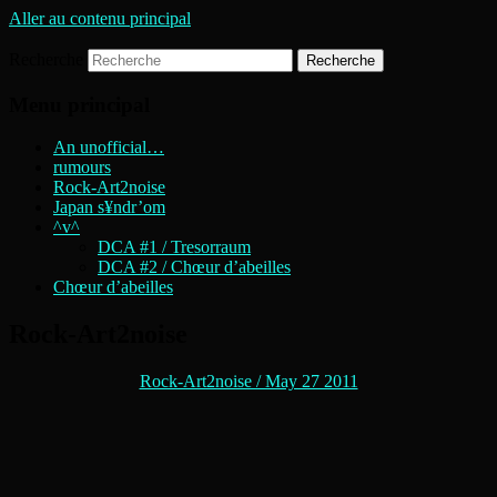
Aller au contenu principal
Recherche
DIGITAL CAVE ART
TRESORRAUM
Menu principal
An unofficial…
rumours
Rock-Art2noise
Japan s¥ndr’om
^v^
DCA #1 / Tresorraum
DCA #2 / Chœur d’abeilles
Chœur d’abeilles
Rock-Art2noise
Rock-Art2noise / May 27 2011