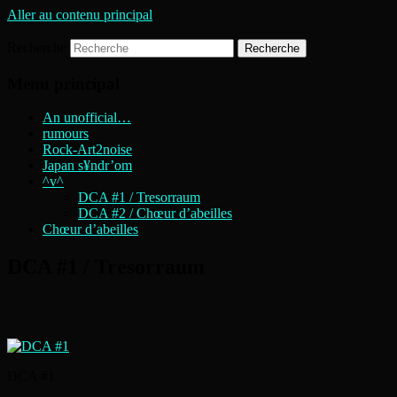
Aller au contenu principal
Recherche
DIGITAL CAVE ART
TRESORRAUM
Menu principal
An unofficial…
rumours
Rock-Art2noise
Japan s¥ndr’om
^v^
DCA #1 / Tresorraum
DCA #2 / Chœur d’abeilles
Chœur d’abeilles
DCA #1 / Tresorraum
DCA #1