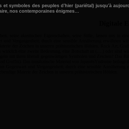
s
et symboles des peuples d’hier (pariétal) jusqu’à aujourd’
léaire, nos contemporaines énigmes…
Digitale 
eit, seine akustischen Eigenschaften, seine Stille, lassen uns in 
 und Vergangenheit; durch eine sensible Annäherung erwähnen wir gle
terie der Zeichen in unseren prähistorischen Höhlen. Rock Art, Graff
s wirklich eine zweite Bedeutung, eine Botschaft an (….) oder sind wi
regeln mit ihren überall gegenwärtigen Symbolen und Zeichen? Das Bil
 und Graffiti). Das musikalische Material von Japan#sYndrome befragt 
on Gegenwart und Vergangenheit; durch eine sensible Annäherung erwä
ebendige Materie der Zeichen in unseren prähistorischen Höhlen.