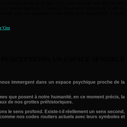
e déroula du 04 au 24 juin 2012, avec en sortie une série de trois
 le soutien logistique et financier des services culturels de la ville de
rraum, pour son engagement sans limite et sa disponibilité. J’espère
dr’Om
.
PERCEPTIONS, UN ESPACE SENSIBLE
ce, nous immergent dans un espace psychique proche de la
mes que posent à notre humanité, en ce moment précis, la
aux de nos grottes préhistoriques.
ons le sens profond. Existe-t-il réellement un sens second,
comme nos codes routiers actuels avec leurs symboles et