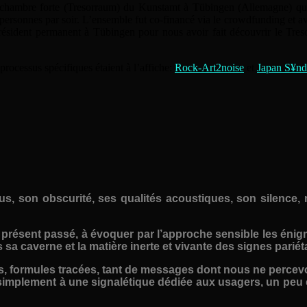
hambre forte (Tresorraum) du Kunstamt à Tübingen (Allemagne) qui s
personnes par soir. L’ensemble fut co-financé via le crowdfunding et avec
ésident permanent à Tübingen pour nous avoir fait découvrir le Treso
rocessus spécifiques étaient à l’affiche:
Rock-Art2noise
et
Japan S¥n
-vous, son obscurité, ses qualités acoustiques, son silen
 présent passé, à évoquer par l’approche sensible les énig
a caverne et la matière inerte et vivante des signes pariét
les, formules tracées, tant de messages dont nous ne percev
mplement à une signalétique dédiée aux usagers, un peu 