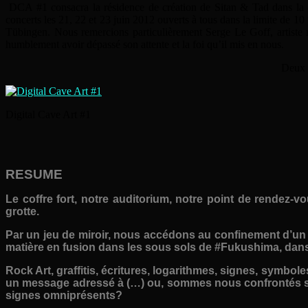
DCA #1 consacra la résidence de création de Sitan & Tad dans la c
concerts les 21, 22 et 23 juin 2012 ouverts à tous dans la limite de 10 
Tübingen. Nous remercions particulièrement Serge Le Goff, artiste r
humblement avoir dépassé son attente et la foi qu’il mis en nous.
Deux p
Digital Cave Art #1
RESUME
Le coffre fort, notre auditorium, notre point de rendez
grotte.
Par un jeu de miroir, nous accédons au confinement d’un
matière en fusion dans les sous sols de #Fukushima, dans s
Rock Art, graffitis, écritures, logarithmes, signes, symbo
un message adressé à (…) ou, sommes nous confrontés si
signes omniprésents?