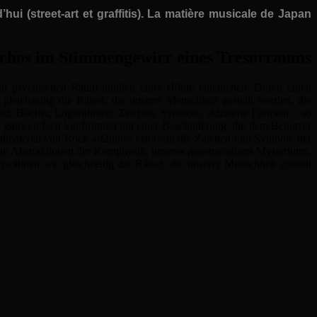
hui (street-art et graffitis). La matière musicale de Japan
Echos im Stimmengewirr eines Tresorraums
einen psychischen Raum ähnlich einer Höhle eintauchen. Durch einen
ichzeitig die Rätsel, die unserer Menschheit gestellt werden, die
iti, Bücher, Logarithmen, Zeichen, Symbole, skizzierte Formeln – so
r ganz einfach konfrontiert mit einer Beschilderung, die dem Benutzer
dmaterial von Rock-art2noise erforscht die Zeichen und Symbole der
die Abstraktionen der Kernphysik, unseres gegenwärtigen Mysteriums.
hnen wir gleichzeitig die Rätsel, die unserer Menschheit gestellt