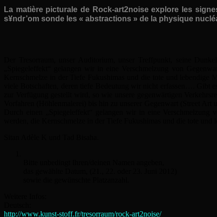
La matière picturale de Rock-art2noise explore les signe
s¥ndr’om sonde les « abstractions » de la physique nuc
Der Tresorraum, unser Auditorium, unser Treffpunkt, seine Dunkelh
„Spiegeleffekt“ gelangen wir in eine Verschmelzung von Gegenwart
Kernschmelze in der Tiefe Fukushimas und die tote und lebendige Ma
viele Botschaften, deren tiefe Bedeutung wir nicht erfassen…. Gibt e
zur Verfügung gestellt wird, so wie unsere gegenwärtigen Verkehrs
Vorfahren (Höhlenmalerei) bis hin zu unserer Gegenwart (Street Art
Durch einen „Spiegeleffekt“ gelangen wir in eine Verschmelzung v
werden, die Kernschmelze in der Tiefe Fukushimas und die tote und l
Sitan Adèle K und Tad Bisaha.
Bitte unbedingt Ihren/deinen Namen angeben,
das gewählte Datum, (21., 22. oder 23. Juni 2012)
sowie die gewünschte Platzanzahl.
Weitere Infos:
Deutsch:
http://www.kunst-stoff.fr/tresorraum/rock-art2noise/